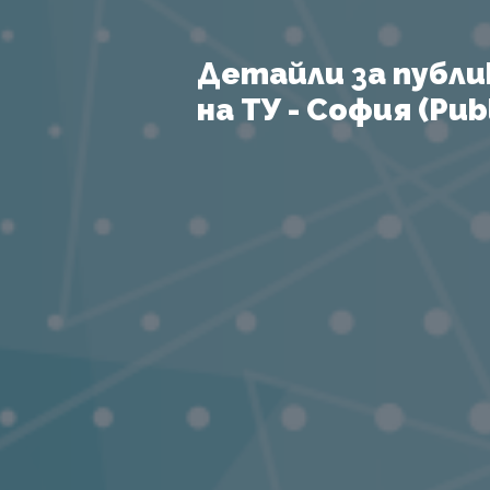
Детайли за публи
на ТУ - София (Publ