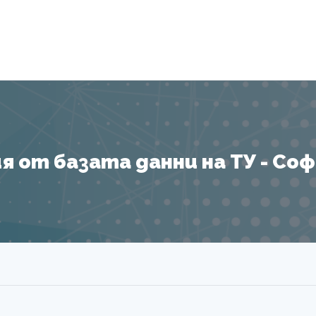
Я
 от базата данни на ТУ - София