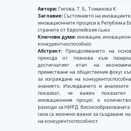
Автори:
Гигова, Т. Б., Томанова К.
Заглавие:
Състоянието на иновациите,
иновационните процеси в Република Бъ
страните от Европейския съюз
Ключови думи:
иновации, иновационн
конкурентноспособнос
Абстракт:
Преодоляването на основ
прехода от планова към пазарна
достигнатият етап на икономиче
преместване на обществения фокус къ
за изграждане на конкурентоспособн
знанието. Изследването и анализите
показват, че важен показател
иновационния процес е количество
разходи за НИРД. Високообразованата
сила са жизнено важни за създаване н
на конкурентоспособност.