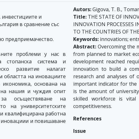
Autors:
Gigova, T. B., Toma
 инвестициите и
Title:
THE STATE OF INNO
лгария в сравнение със
INNOVATION PROCESSES I
TO THE COUNTRIES OF TH
о предприемачество.
Keywords:
innovations; ent
Abstract:
Overcoming the ma
ните проблеми у нас в
from planned to market ec
 стопанска система и
development reached requir
ско развитие налагат
innovation to build a co
м областта на иновациите
research and analyses of 
а икономика, основана на
important indicator for the
 на нашия и чуждия опит
is the amount of universit
 за осъществяване на
skilled workforce is vita
то на университетските
competitiveness.
 и квалифицирана работна
References
а иновациии и повишаване
Issue