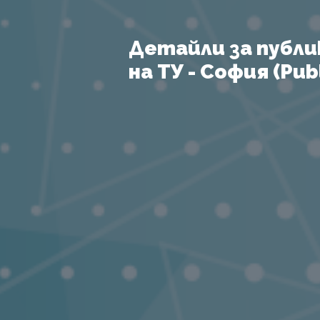
Детайли за публи
на ТУ - София (Publ