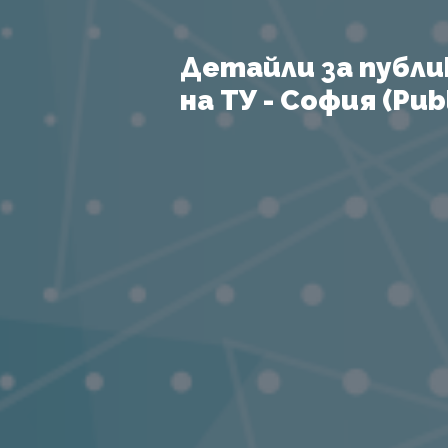
Детайли за публи
на ТУ - София (Publ