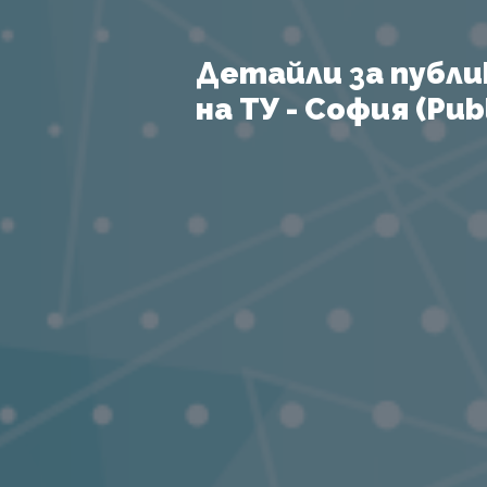
Детайли за публи
на ТУ - София (Publ