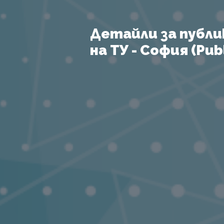
Детайли за публи
на ТУ - София (Publ