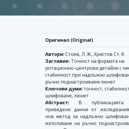
Оригинал (Original)
Автори:
Стоев, Л. Ж., Христов Ст. Я.
Заглавие:
Точност на формата на
ротационно-центрови детайли с ни
стабилност при надлъжно шлифован
ръчно поднастроиваем люнет
Ключови думи:
точност, стабилност
шлифоване, люнет
Абстракт:
В публикацията
приведени данни от изследвани
нов метод за надлъжно шлифован
използване на ръчно поднастрои