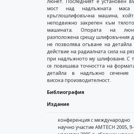
люнет. Последният е установен в
мост над надлъжната маса
кръглошлифовъчна машина, койт
неподвижно закрепен към тялот
машината. Опората на люне
разположена срещу шлифовъчния д
не позволява огъване на детайла
действие на радиалната сила на ря
при надлъжното му шлифоване. С 
се повишава точността на формат
детайла в надлъжно сечение 
висока производителност.
Библиография
Издание
конференция с международно
научно участие AMTECH 2005, 9