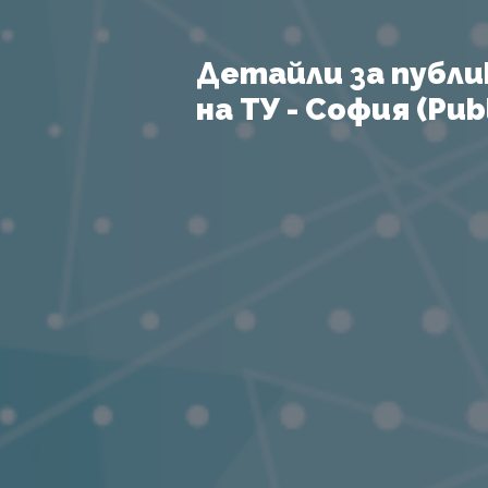
Детайли за публи
на ТУ - София (Publ