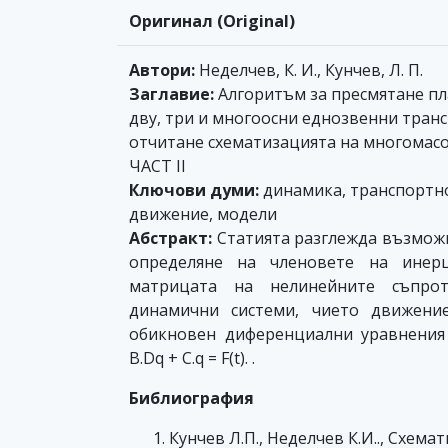
Оригинал (Original)
Автори:
Неделчев, К. И., Кунчев, Л. П.
Заглавие:
Алгоритъм за пресмятане пл
дву, три и многоосни еднозвенни транс
отчитане схематизацията на многомас
ЧАСТ II
Ключови думи:
динамика, транспортно
движение, модели
Абстракт:
Статията разглежда възмож
определяне на членовете на инерц
матрицата на нелинейните съпро
динамични системи, чието движение
обикновен диференциални уравнения
B.Dq + C.q = F(t). .
Библиография
Кунчев Л.П., Неделчев К.И.., Схема