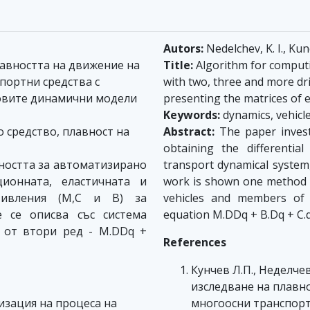
Autors:
Nedelchev, K. I., Kunc
авността на движение на
Title:
Algorithm for computi
портни средства с
with two, three and more dri
овите динамични модели
presenting the matrices of e
Keywords:
dynamics, vehicle
 средство, плавност на
Abstract:
The paper investi
obtaining the differentia
ността за автоматизирано
transport dynamical system
ионната, еластичната и
work is shown one method 
тивления (М,С и В) за
vehicles and members of 
 се описва със система
equation M.DDq + B.Dq + C.q 
 от втори ред - M.DDq +
References
Кунчев Л.П., Неделчев
изследване на плавно
тизация на процеса на
многоосни транспорт