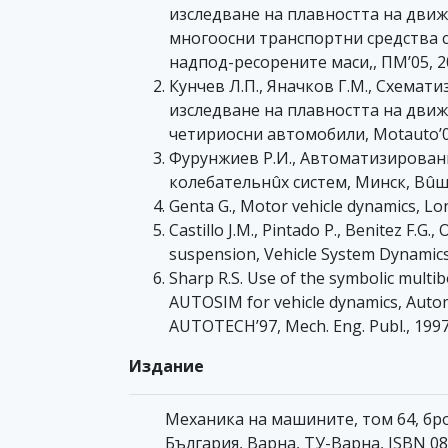
изследване на плавността на движе
многоосни транспортни средства 
надпод-ресорените маси,, ПМ’05, 2
Кунчев Л.П., Яначков Г.M., Схемат
изследване на плавността на движе
четириосни автомобили, Motauto’03
Фурунжиев Р.И., Автоматизирова
колебательнûх систем, Минск, Вûш
Genta G., Motor vehicle dynamics, Lon
Castillo J.M., Pintado P., Benitez F.G.,
suspension, Vehicle System Dynamics,
Sharp R.S. Use of the symbolic multi
AUTOSIM for vehicle dynamics, Autom
AUTOTECH’97, Mech. Eng. Publ., 1997-
Издание
Механика на машините, том 64, брой 
България, Варна, ТУ-Варна, ISBN 0