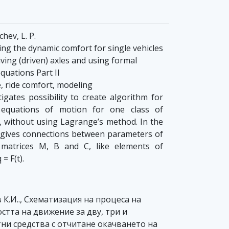
hev, L. P.
ng the dynamic comfort for single vehicles
ving (driven) axles and using formal
quations Part II
, ride comfort, modeling
gates possibility to create algorithm for
l equations of motion for one class of
, without using Lagrange’s method. In the
gives connections between parameters of
matrices M, B and C, like elements of
= F(t).
 К.И.., Схематизация на процеса на
стта на движение за дву, три и
ни средства с отчитане окачването на