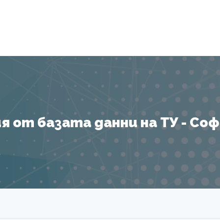
Я
 от базата данни на ТУ - София