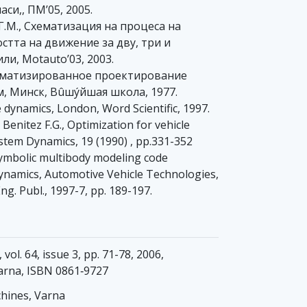
си,, ПМ’05, 2005.
 Г.M., Схематизация на процеса на
стта на движение за дву, три и
и, Motauto’03, 2003.
томатизированное проектирование
м, Минск, Вûшýйшая школа, 1977.
 dynamics, London, Word Scientific, 1997.
., Benitez F.G., Optimization for vehicle
stem Dynamics, 19 (1990) , pp.331-352
symbolic multibody modeling code
ynamics, Automotive Vehicle Technologies,
. Publ., 1997-7, pp. 189-197.
ol. 64, issue 3, pp. 71-78, 2006,
Varna, ISBN 0861‐9727
hines, Varna