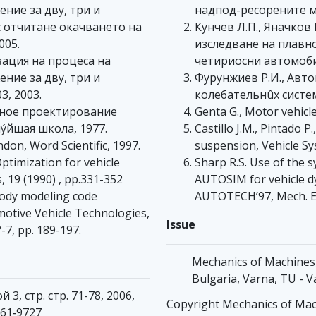
ние за дву, три и
надпод-ресорените ма
с отчитане окачването на
Кунчев Л.П., Яначков
005.
изследване на плавно
изация на процеса на
четириосни автомобил
ние за дву, три и
Фурунжиев Р.И., Ав
, 2003.
колебательнûх систе
нное проектирование
Genta G., Motor vehicle
ýйшая школа, 1977.
Castillo J.M., Pintado P
don, Word Scientific, 1997.
suspension, Vehicle Sy
 Optimization for vehicle
Sharp R.S. Use of the 
 19 (1990) , pp.331-352
AUTOSIM for vehicle d
body modeling code
AUTOTECH’97, Mech. Eng
otive Vehicle Technologies,
Issue
7, pp. 189-197.
Mechanics of Machines, v
Bulgaria, Varna, TU - 
3, стр. стр. 71-78, 2006,
Copyright Mechanics of Mac
861‐9727