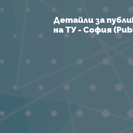
Детайли за публи
на ТУ - София (Publ