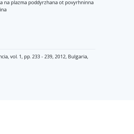
ka na plazma poddyrzhana ot povyrhninna
lina
a, vol. 1, pp. 233 - 239, 2012, Bulgaria,