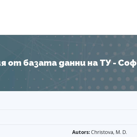
Я
 от базата данни на ТУ - София
Autors:
Christova, M. D.