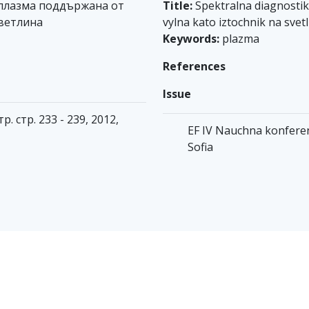
 плазма поддържана от
Title:
Spektralna diagnosti
ветлина
vylna kato iztochnik na svet
Keywords:
plazma
References
Issue
. стр. 233 - 239, 2012,
EF IV Nauchna konferenci
Sofia