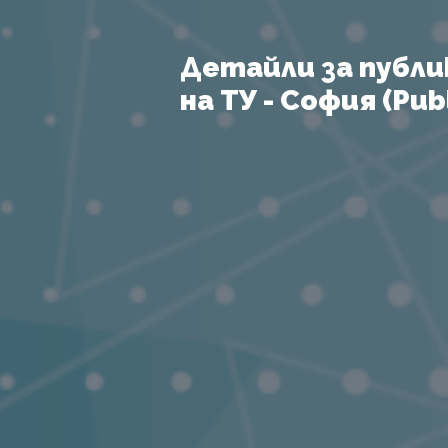
Детайли за публи
на ТУ - София (Publ