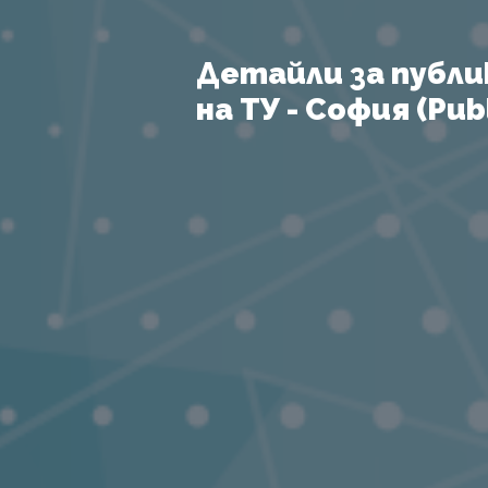
Детайли за публи
на ТУ - София (Publ