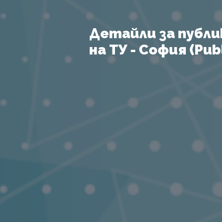
Детайли за публи
на ТУ - София (Publ