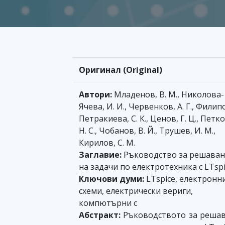
Оригинал (Original)
Автори:
Младенов, В. М., Николова-
Ячева, И. И., Червенков, А. Г., Филип
Петракиева, С. К., Ценов, Г. Ц., Петк
Н. С., Чобанов, В. Й., Трушев, И. М.,
Кирилов, С. М.
Заглавие:
Ръководство за решаван
на задачи по електротехника с LTsp
Ключови думи:
LTspice, електронн
схеми, електрически вериги,
компютърни с
Абстракт:
Ръководството за реша