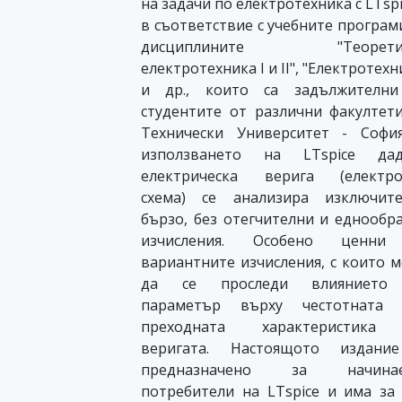
на задачи по електротехника с LTspi
в съответствие с учебните програм
дисциплините "Теорети
електротехника I и II", "Електротехн
и др., които са задължителни
студентите от различни факултет
Технически Университет - Софи
използването на LTspice дад
електрическа верига (електро
схема) се анализира изключите
бързо, без отегчителни и еднообр
изчисления. Особено ценни
вариантните изчисления, с които 
да се проследи влиянието
параметър върху честотната 
преходната характеристика
веригата. Настоящото издани
предназначено за начина
потребители на LTspice и има за