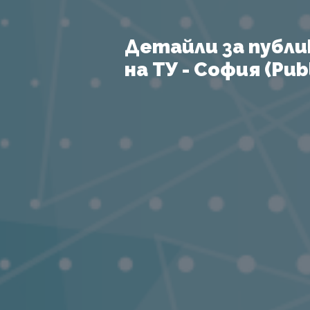
Детайли за публи
на ТУ - София (Publ