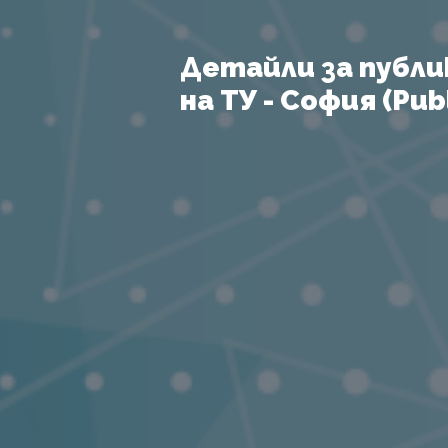
Детайли за публи
на ТУ - София (Publ